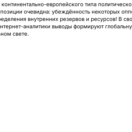
континентально-европейского типа политической
 позиции очевидна: убеждённость некоторых опп
ределения внутренних резервов и ресурсов! В св
 интернет-аналитики выводы формируют глобальн
ном свете.