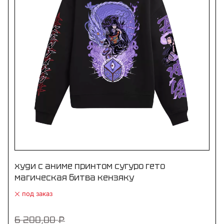
худи с аниме принтом сугуро гето
магическая битва кензяку
под заказ
6 200,00
Р